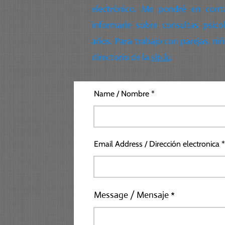
electrónico. Me pondré en cont
informarle sobre consultas psico
años. Para trabajo con parejas, niñ
directorio de la
slp.lu
.
Name / Nombre
Email Address / Dirección electronica
Message / Mensaje