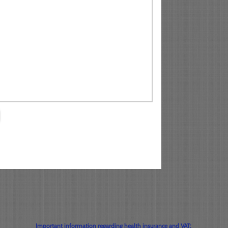
Important information regarding health insurance and VAT: