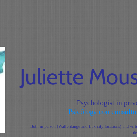
Juliette Mou
Psychologist in pri
Psicóloga con consult
Both in person (Walferdange and Lux city locations) and virtu
de