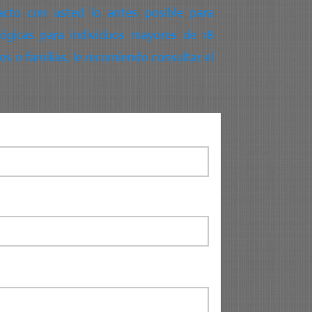
acto con usted lo antes posible para
lógicas para individuos mayores de 18
os o familias, le recomiendo consultar el