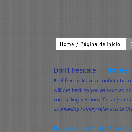
Home / Página de inicio
Don't hesitate
No hesi
Feel free to leave a confidential 
will get back to you as soon as po
counselling sessions for anyone 
counselling I kindly refer you to the
No dude en dejar un mensaje con