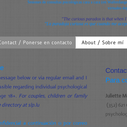
Sesiones de consultas psicológicas cara a cara (en Walferdan
virtuales de
"The curious paradox is that when I
"La paradoja curiosa es que cuando me acep
Contact / Ponerse en contacto
About / Sobre mí
te
Contac
message below or via regular email and I
Para c
ssible regarding individual psychological
age 18+.
For couples, children or family
Juliette 
 directory at slp.lu
(352) 621
psycholog
fidencial a continuación o por correo